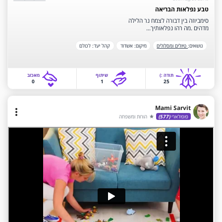
טבע נפלאות הבריאה
סימביוזה בין דבורה לצמח נר הלילה
מדהים .מה רהו נפלאותיך...
נושאים:
טיולים ומסלולים
מיקום:
אשדוד
‫קהל יעד‬:
לכולם
תודה‫ :)‬
שיתוף
‫מאכזב‬
0
1
25
Mami Sarvit
more_vert
פופולארי
(577)
הורות ומשפחה
star