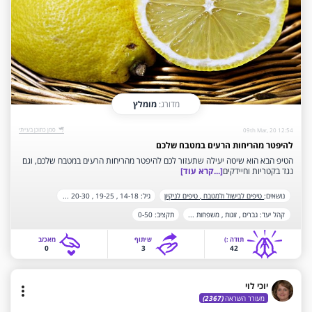
מדורג:
מומלץ
‫סמן כתוכן בעייתי‬
09th Mar, 20 12:54
להיפטר מהריחות הרעים במטבח שלכם
הטיפ הבא הוא שיטה יעילה שתעזור לכם להיפטר מהריחות הרעים במטבח שלכם, וגם
נגד בקטריות וחיידקים
[...קרא עוד]
נושאים:
טיפים לבישול ולמטבח ,
טיפים לניקיון
גיל:
14-18 ,
19-25 ,
20-30
...
‫קהל יעד‬:
גברים ,
זוגות ,
משפחות
...
‫תקציב‬:
0-50
תודה‫ :)‬
שיתוף
‫מאכזב‬
0
3
42
יוכי לוי
more_vert
מעורר השראה
(2367)