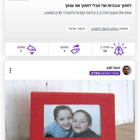
לחתוך עגבניות שרי מבלי לחתוך את עצמך
שימו את העגבניות בין 2 צלחות קטנות ולהעביר סכין באמצע.
נושאים:
טיפים לבישול ולמטבח
מיקום:
ישראל
תודה‫ :)‬
שיתוף
‫מאכזב‬
1
1
10
edi levi
more_vert
מעורר השראה
(1785)