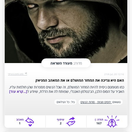
מדורג:
מעורר השראה
‫סמן כתוכן בעייתי‬
21th Jul, 20 12:16
האם היא צריכה את המחזר המושלם או את המאהב המניאק
כמו מטומטם ניסית להיות המחזר המושלם, זה שכל הנשים מספרות שהן חולמות עליו,
האביר על הסוס הלבן, הג'נטלמן האנגלי, שפותח לה את הדלת, שיודע ל
[...קרא עוד]
נושאים:
יחסים וזוגיות ,
סודות הנשים
גיל:
כל הגילאים
תודה‫ :)‬
שיתוף
‫מאכזב‬
1
2
167