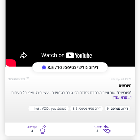
דירוג גולשי נטיפס: 10/ 8.5
‫סמן כתוכן בעייתי‬
17th Sep, 20 19:20
היורשים
"היורשים" שוב ושוב מוכתרת כסדרה הכי טובה בטלוויזיה - עשו בינג' וצפו ב2 העונות.
[...קרא עוד]
דירוג מפרסם
:
9
דירוג גולשי נטיפס:
8.5
נושאים:
hot ,
yes
VOD ,
...
שיתוף
תן דירוג
3
3