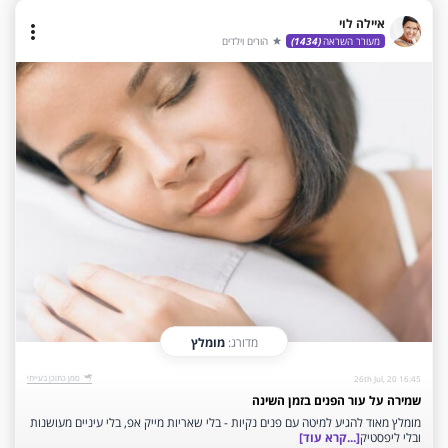
איילה לוי
more_vert
מעורר השראה
(1434)
הורים וילדים
star
מדורג:
מומלץ
‫סמן כתוכן בעייתי‬
26th Jul, 20 16:45
שמירה על עור הפנים בזמן השינה
מומלץ מאוד להגיע למיטה עם פנים נקיות - בלי שאריות מייק אפ, בלי עיניים מעושנות
ובלי ליפסטיק
[...קרא עוד]