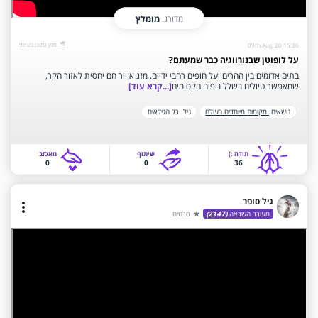
מדורג:
מומלץ
‫סמן כתוכן בעייתי‬
09th Aug, 20 15:36
על לופוטן שבנורווגיה כבר שמעתם?
בתים אדומים בין ההרים ועל חופים רחבי ידיים. מזג אוויר חם יחסית לאזור הקר,
שמאפשר טיולים בשלל נופיה הקסומים
[...קרא עוד]
נושאים:
מקומות מיוחדים בעולם
גיל:
כל הגילאים
תודה‫ :)‬
שיתוף
‫מאכזב‬
0
0
36
גיל סופר
more_vert
מעורר השראה
(2147)
סרטים
star