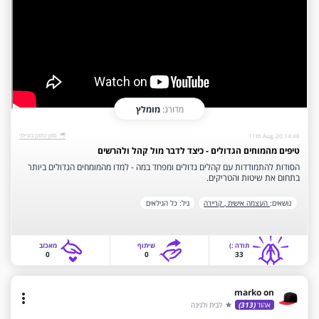
מדורג:
מומלץ
‫סמן כתוכן בעייתי‬
11th Aug, 20 14:46
טיפים מהמוחים הגדולים - כיצד לדבר מול קהל ולהרשים
הסודות להתמודדות עם קהלים גדולים ומפחד במה - למדו מהמומחים הגדולים ביותר
בתחום את שיטות והטריקים.
נושאים:
העצמה אישית ,
קריירה
גיל:
כל הגילאים
תודה‫ :)‬
שיתוף
‫מאכזב‬
0
0
33
marko on
more_vert
אהוד
(313)
לבית ולגינה
star