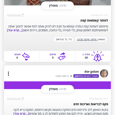
מדורג:
מומלץ
‫סמן כתוכן בעייתי‬
31th Jul, 20 11:21
למחזר קופסאות קפה
סיימתם לשתות קפה נותרה קופסא על מנת לא לזרוק אותה לפח אפשר להפוך אותה
לשימושיתכמו לאחסן עטים, כלי תפירה ,כלי כתיבה, מסמכים, ניירות חשוב
[...קרא עוד]
נושאים:
מיחזור ואיכות סביבה
גיל:
כל הגילאים
תודה‫ :)‬
שיתוף
‫מאכזב‬
0
0
28
dor golan
more_vert
מעורר השראה
(2511)
בריאות ותזונה
star
מדורג:
מומלץ
‫סמן כתוכן בעייתי‬
05th Aug, 20 14:41
סקס לבריאות ואריכות ימים
בזכות האימון ללב ולזרימת הדם החזקה כתוצאה מקיום היחסים, הסקס בריא לגוף.
סקס פעמיים בשבוע, יורידו לכם את הסיכון למחלות לב ב-50 אחוזים
[...קרא עוד]