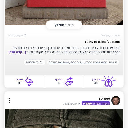
מדורג:
מומלץ
‫סמן כתוכן בעייתי‬
17th Jun, 20 10:33
מסגרת לתמונה מרשימה
הפוך את כריכת הספר לתמונה - חתכו מלבן בעזרת סכין יפנית בכריכה הקדמית של
הספר לפי גודל התמונה הרצויה. הכניסו את התמונה לתוך שקית ניילון ל
[...קרא עוד]
נושאים:
מיחזור ואיכות סביבה ,
עיצוב הבית ,
עשה זאת בעצמך
גיל:
כל הגילאים
תודה‫ :)‬
שיתוף
‫מאכזב‬
0
3
43
romeo
more_vert
מעורר השראה
(4996)
יחסים וזוגיות
star