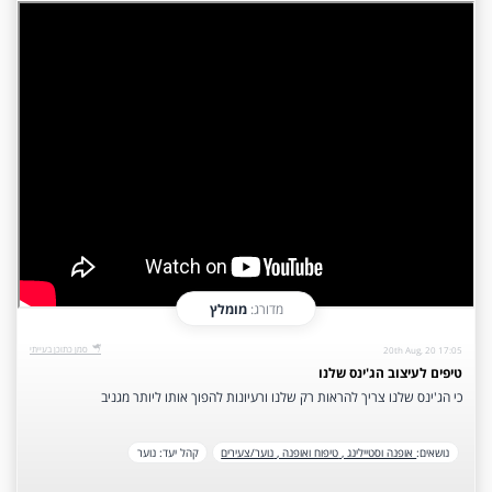
מדורג:
מומלץ
‫סמן כתוכן בעייתי‬
20th Aug, 20 17:05
טיפים לעיצוב הג'ינס שלנו
כי הג'ינס שלנו צריך להראות רק שלנו ורעיונות להפוך אותו ליותר מגניב
נושאים:
אופנה וסטיילינג ,
טיפוח ואופנה ,
נוער/צעירים
‫קהל יעד‬:
נוער