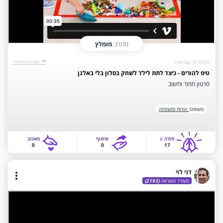
מדורג:
מומלץ
‫סמן כתוכן בעייתי‬
01th Sep, 20 16:55
טיפ להורים - כיצד לתת לילד לשחק בסלון בלי באלגן
סרטון חמוד וחשוב
נושאים:
הורות ומשפחה
תודה‫ :)‬
שיתוף
‫מאכזב‬
0
0
17
דני לוי
more_vert
מעורר השראה
(2193)