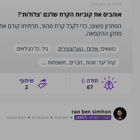
26th Jan, 20 10:43
אוהבים את קוביות הקרח שלכם 'צלולות'?
הפתרון פשוט, כדי לקבל קרח טהור, תרתיחו קודם את
מתקן ההקפאה.
נושאים:
אירוח ,
נוער/צעירים
גיל:
כל הגילאים
‫קהל יעד‬:
זוגות ,
חברים ,
משפחות
...
תודה‫ :)‬
שיתוף
2
67
ran ben simhon
מעורר השראה
(4657)
יחסים וזוגיות
סרטים וסדרות
רוחניות והעצמה
star
star
star