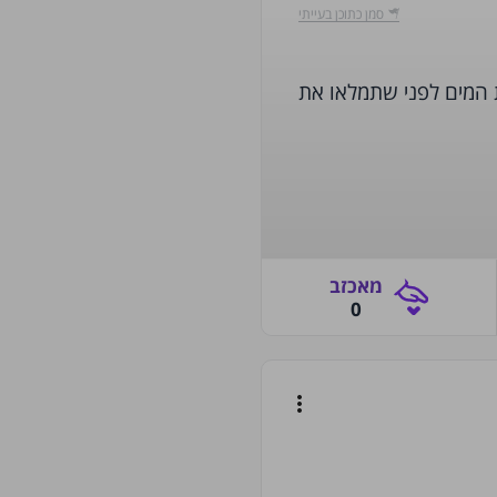
‫סמן כתוכן בעייתי‬
 המים לפני שתמלאו את
‫מאכזב‬
0
more_vert