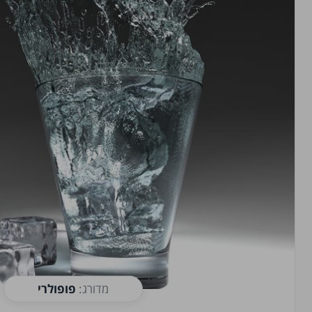
מדורג:
פופולרי