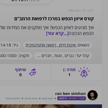
08th Mar, 20 14:47
קורס איזון הנפש במרכז לרפואת הרמב"ם
איך מגיעים לאיזון הנפש? איך מתקנים את המידות שלנ
הנפש הנכונה
[...קרא עוד]
נושאים:
איכות חיים ,
רפואה אלטרנטיבית
גיל:
14-18 ,
‫קהל יעד‬:
גברים ,
זוגות ,
חברים
...
‫תקציב‬:
500-1000
תודה‫ :)‬
שיתוף
0
1
ran ben simhon
מעורר השראה
(4657)
יחסים וזוגיות
סרטים וסדרות
רוחניות והעצמה
star
star
star