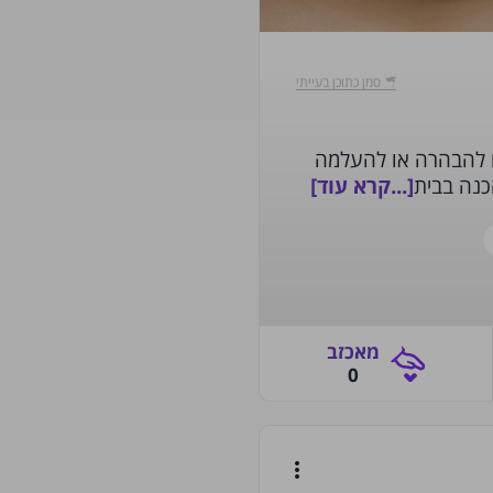
‫סמן כתוכן בעייתי‬
ם להבהרה או להעלמה
[...קרא עוד]
‫מאכזב‬
0
more_vert