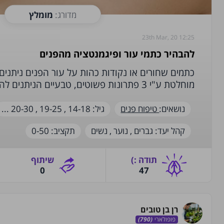
מדורג:
מומלץ
23th Mar, 20 12:25
להבהיר כתמי עור ופיגמנטציה מהפנים
כתמים שחורים או נקודות כהות על עור הפנים ניתני
מוחלטת ע"י 3 פתרונות פשוטים, טבעיים הניתנים להכנה בבית
נושאים:
טיפוח פנים
גיל:
14-18 ,
19-25 ,
20-30
...
‫קהל יעד‬:
גברים ,
נוער ,
נשים
‫תקציב‬:
0-50
תודה‫ :)‬
שיתוף
0
47
רן בן טובים
פופולארי
(790)